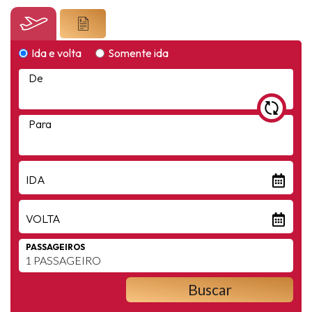
Ida e volta
Somente ida
De
Para
IDA
VOLTA
PASSAGEIROS